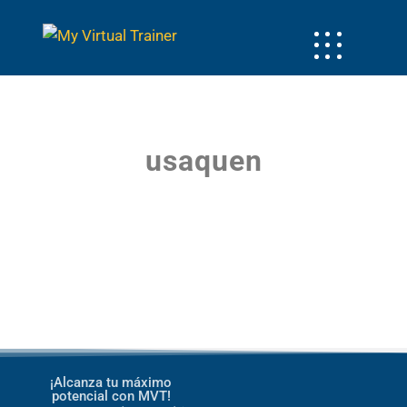
usaquen
¡Alcanza tu máximo
potencial con MVT!