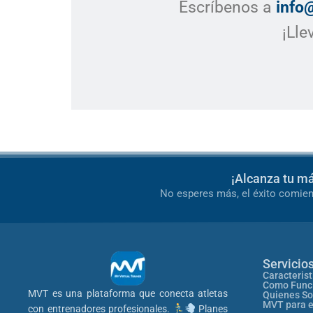
Escríbenos a
info@
¡Lle
¡Alcanza tu m
No esperes más, el éxito comien
Servicio
Caracterist
Como Func
MVT es una plataforma que conecta atletas
Quienes S
MVT para 
con entrenadores profesionales.
Planes