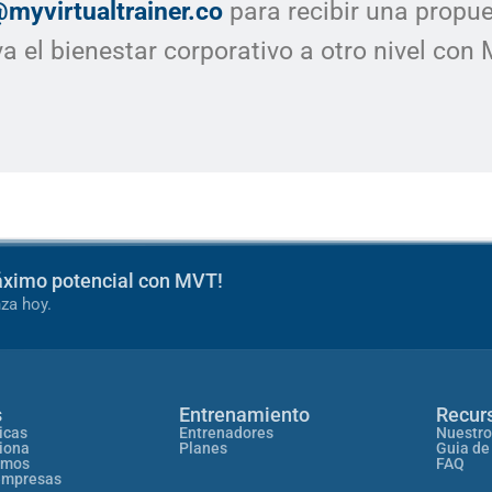
myvirtualtrainer.co
para recibir una propu
va el bienestar corporativo a otro nivel con
áximo potencial con MVT!
za hoy.
s
Entrenamiento
Recur
icas
Entrenadores
Nuestro
iona
Planes
Guia de
omos
FAQ
empresas