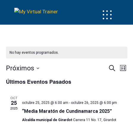
No hay eventos programados.
Navega
Na
Próximos
Buscar
Lista
de
Selecciona
de
Últimos Eventos Pasados
la
búsque
vi
fecha.
y
OCT
de
25
vistas
octubre 25, 2025 @ 6:00 am
-
octubre 26, 2025 @ 6:00 pm
2025
Ev
“Media Maratón de Cundinamarca 2025”
de
Alcaldia municipal de Girardot
Carrera 11 No. 17, Girardot
Evento