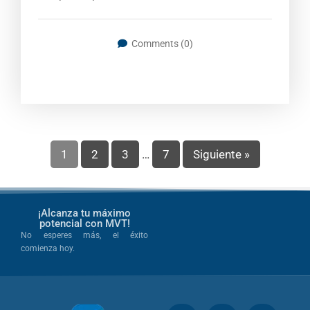
Comments (0)
1
2
3
…
7
Siguiente »
¡Alcanza tu máximo
potencial con MVT!
No esperes más, el éxito
comienza hoy.