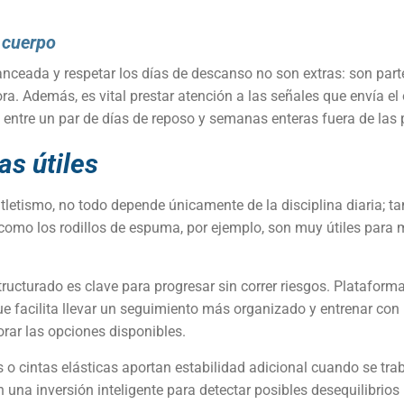
l cuerpo
anceada y respetar los días de descanso no son extras: son par
ra. Además, es vital prestar atención a las señales que envía e
a entre un par de días de reposo y semanas enteras fuera de las 
s útiles
tletismo, no todo depende únicamente de la disciplina diaria; 
 como los rodillos de espuma, por ejemplo, son muy útiles para 
ucturado es clave para progresar sin correr riesgos. Platafor
ue facilita llevar un seguimiento más organizado y entrenar con
rar las opciones disponibles.
 o cintas elásticas aportan estabilidad adicional cuando se trab
n una inversión inteligente para detectar posibles desequilibri