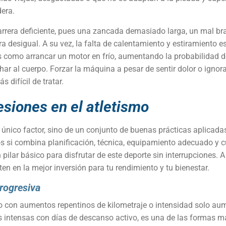
dera.
arrera deficiente, pues una zancada demasiado larga, un mal b
desigual. A su vez, la falta de calentamiento y estiramiento e
 como arrancar un motor en frío, aumentando la probabilidad de
har al cuerpo. Forzar la máquina a pesar de sentir dolor o igno
 difícil de tratar.
esiones en el atletismo
nico factor, sino de un conjunto de buenas prácticas aplicadas
sgos si combina planificación, técnica, equipamiento adecuado y
 pilar básico para disfrutar de este deporte sin interrupciones.
ten en la mejor inversión para tu rendimiento y tu bienestar.
progresiva
lo con aumentos repentinos de kilometraje o intensidad solo aum
intensas con días de descanso activo, es una de las formas más 