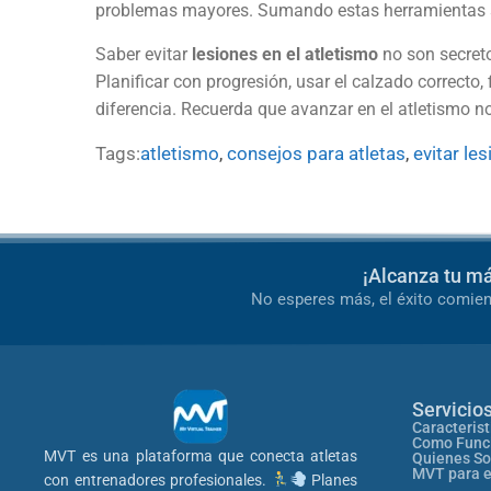
problemas mayores. Sumando estas herramientas sen
Saber evitar
lesiones en el atletismo
no son secreto
Planificar con progresión, usar el calzado correcto,
diferencia. Recuerda que avanzar en el atletismo no
Tags:
atletismo
,
consejos para atletas
,
evitar le
¡Alcanza tu m
No esperes más, el éxito comien
Servicio
Caracterist
Como Func
MVT es una plataforma que conecta atletas
Quienes S
MVT para 
con entrenadores profesionales.
Planes