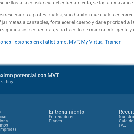
cillas a la constancia del entrenamiento, se logra un avance 
s reservados a profesionales, sino hábitos que cualquier corre
 fijar metas alcanzables, fortalecer el cuerpo y darle prioridad
 significa solo correr más, sino hacerlo de manera inteligente y
siones
,
lesiones en el atletismo
,
MVT
,
My Virtual Trainer
áximo potencial con MVT!
za hoy.
s
Entrenamiento
Recur
icas
Entrenadores
Nuestro
iona
Planes
Guia de
omos
FAQ
empresas