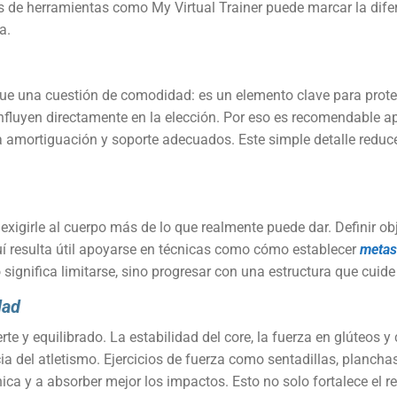
s de herramientas como My Virtual Trainer puede marcar la difere
a.
ue una cuestión de comodidad: es un elemento clave para proteger
r influyen directamente en la elección. Por eso es recomendable 
a amortiguación y soporte adecuados. Este simple detalle reduce
exigirle al cuerpo más de lo que realmente puede dar. Definir obj
í resulta útil apoyarse en técnicas como cómo establecer
metas 
 significa limitarse, sino progresar con una estructura que cuide
dad
te y equilibrado. La estabilidad del core, la fuerza en glúteos y
ncia del atletismo. Ejercicios de fuerza como sentadillas, plan
ica y a absorber mejor los impactos. Esto no solo fortalece el 